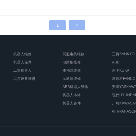
1
>
机器人维修
伺服电机维修
三协SANKYO
机器人保养
电路板维修
ABB
工业机器人
驱动器维修
库卡KUKA
工控设备维修
示教器维修
发那科FANUC
ABB机器人维修
安川YASKAW
机器人本体
现代HYUNDAI
机器人备件
川崎KAWASAK
松下PANASON