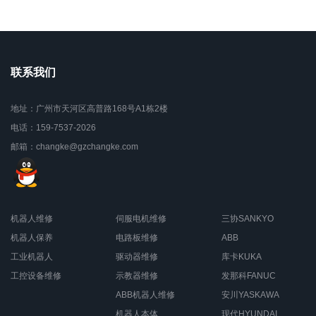
联系我们
地址：广州市天河区高普路168号A1栋2楼
电话：159-7537-2026
邮箱：changke@gzchangke.com
机器人维修
伺服电机维修
三协SANKYO
机器人保养
电路板维修
ABB
工业机器人
驱动器维修
库卡KUKA
工控设备维修
示教器维修
发那科FANUC
ABB机器人维修
安川YASKAWA
机器人本体
现代HYUNDAI