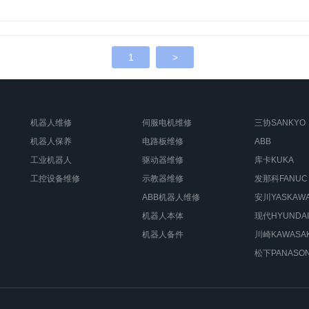
1
>
机器人维修
伺服电机维修
三协SANKYO
机器人保养
电路板维修
ABB
工业机器人
驱动器维修
库卡KUKA
工控设备维修
示教器维修
发那科FANUC
ABB机器人维修
安川YASKAW
机器人本体
现代HYUNDAI
机器人备件
川崎KAWASAK
松下PANASON