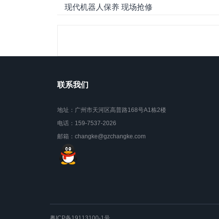
现代机器人保养 现场抢修
联系我们
地址：广州市天河区高普路168号A1栋2楼
电话：159-7537-2026
邮箱：changke@gzchangke.com
粤ICP备19113100-1号