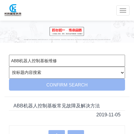
ABB机器人控制基板常见故障及解决方法
2019-11-05