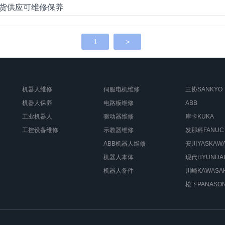
器人现货供应可维修保养
1
>
机器人维修
伺服电机维修
三协SANKYO
机器人保养
电路板维修
ABB
工业机器人
驱动器维修
库卡KUKA
工控设备维修
示教器维修
发那科FANUC
ABB机器人维修
安川YASKAW
机器人本体
现代HYUNDAI
机器人备件
川崎KAWASAK
松下PANASON