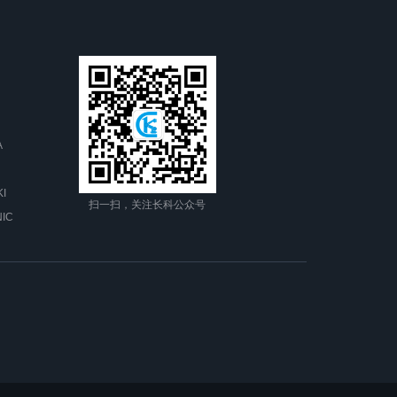
A
I
扫一扫，关注长科公众号
IC