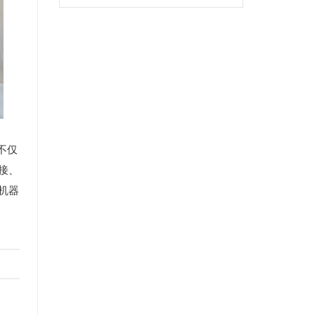
不仅
接、
机器