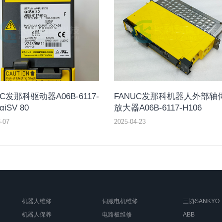
UC发那科驱动器A06B-6117-
FANUC发那科机器人外部轴
αiSV 80
放大器A06B-6117-H106
-07
2025-04-23
机器人维修
伺服电机维修
三协SANKYO
机器人保养
电路板维修
ABB