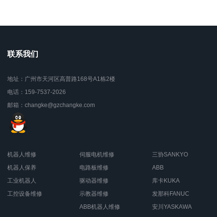
联系我们
地址：广州市天河区高普路168号A1栋2楼
电话：159-7537-2026
邮箱：changke@gzchangke.com
机器人维修
伺服电机维修
三协SANKYO
机器人保养
电路板维修
ABB
工业机器人
驱动器维修
库卡KUKA
工控设备维修
示教器维修
发那科FANUC
ABB机器人维修
安川YASKAWA