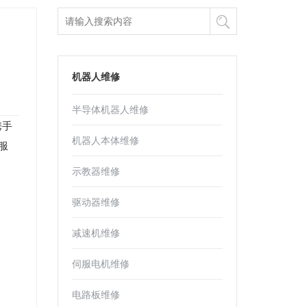
机器人维修
半导体机器人维修
携手
机器人本体维修
服
示教器维修
驱动器维修
减速机维修
伺服电机维修
电路板维修