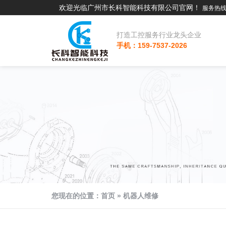
欢迎光临广州市长科智能科技有限公司官网！
服务热线：
打造工控服务行业龙头企业
手机：159-7537-2026
您现在的位置：
首页
»
机器人维修