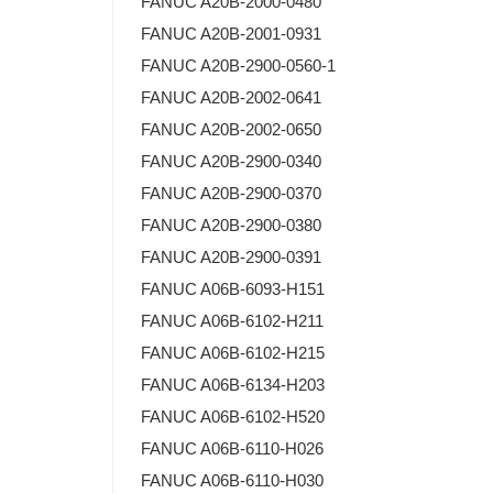
FANUC A20B-2000-0480
FANUC A20B-2001-0931
FANUC A20B-2900-0560-1
FANUC A20B-2002-0641
FANUC A20B-2002-0650
FANUC A20B-2900-0340
FANUC A20B-2900-0370
FANUC A20B-2900-0380
FANUC A20B-2900-0391
FANUC A06B-6093-H151
FANUC A06B-6102-H211
FANUC A06B-6102-H215
FANUC A06B-6134-H203
FANUC A06B-6102-H520
FANUC A06B-6110-H026
FANUC A06B-6110-H030