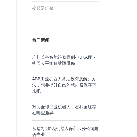
变频器维修
热门新闻
广州长科智能维修案例-KUKA库卡
机器人平衡缸故障维修
ABB工业机器人常见故障及解决方
法，想要提升自己的就赶紧保存下
来吧
对比全球工业机器人，看我国还存
在哪些差异
从这2点知晓机器人保养服务公司是
否专业