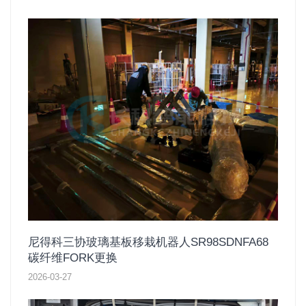
尼得科三协玻璃基板移栽机器人SR98SDNFA68
碳纤维FORK更换
2026-03-27