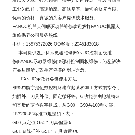
着以人为本、技术领先、携手共进的理念，把发展国家
工业为己任，高速响应、高修复率、最短的修复周期、
优惠的价格、真诚的为客户提供技术服务。
FANUC机器人伺服驱动器维修欢迎拨打FANUC机器人
维修保养公司服务热线:
手机：15975372026 QQ客服：2045183018
本司提供发那科示教器维修|FANUC控制面板维
修|FANUC示教器维修|法那科控制面板维修，为您解决
产品故障所导致生产停滞的燃眉之急。
FANUC示教器各键使用方法
准备功能字是使数控机床建立起某种加工方式的指令，
如插补、刀具补偿、固定循环等。G功能字由地址符G
和其后的两位数字组成，从G00—G99共100种功能。
JB3208-83标准中规定如下表：
G00 点定位 G50 * 刀具偏置0/-
G01 直线插补 G51 * 刀具偏置+/0