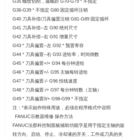
G35 螺纹切削，减螺距 G70-G79 * 不指定
G36-G39 * 不指定 G80 固定循环注销
G40 刀具补偿/刀具偏置注销 G81-G89 固定循环
G41 刀具补偿--左 G90 绝对尺寸
G42 刀具补偿--右 G91 增量尺寸
G43 * 刀具偏置--左 G92 * 预置寄存
G44 * 刀具偏置--右 G93 进给率，时间倒数
G45 * 刀具偏置+/+ G94 每分钟进给
G46 * 刀具偏置+/- G95 主轴每转进给
G47 * 刀具偏置-/- G96 恒线速度
G48 * 刀具偏置-/+ G97 每分钟转数（主轴）
G49 * 刀具偏置0/+ G98-G99 * 不指定
注：*表示如作特殊用途，必须在程序格式中说明
FANUC示教器维修 操作方法
FANUC法那科控制面板辅助功能字是用于指定主轴的旋
转方向、启动、停止、冷却液的开关，工件或刀具的夹